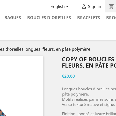
shopping_cart


English
Sign in
BAGUES
BOUCLES D'OREILLES
BRACELETS
BRO
es d'oreilles longues, fleurs, en pâte polymère
COPY OF BOUCLES 
FLEURS, EN PÂTE 
€20.00
Longues boucles d'oreilles pen
pâte polymère.
Motifs réalisés par mes soins a
Verso texturé mauve et signé.
Finition : poncé et lustré bril