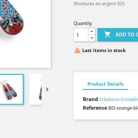
Montures en argent 925
Quantity

ADD TO 

Last items in stock
Product Details

Brand
Créations-Cristalli
Reference
BO-orange-bl