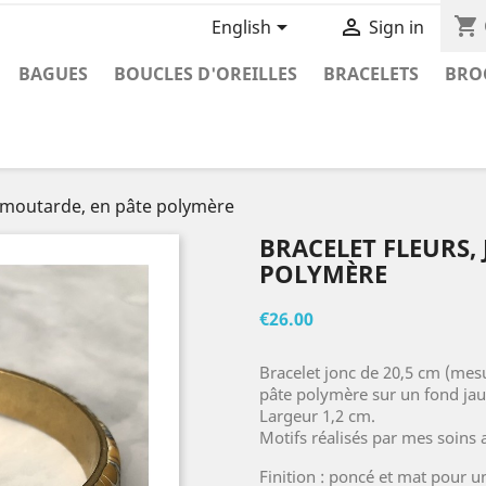
shopping_cart


English
Sign in
BAGUES
BOUCLES D'OREILLES
BRACELETS
BRO
e moutarde, en pâte polymère
BRACELET FLEURS,
POLYMÈRE
€26.00
Bracelet jonc de 20,5 cm (mesur
pâte polymère sur un fond ja
Largeur 1,2 cm.
Motifs réalisés par mes soins a
Finition : poncé et mat pour u